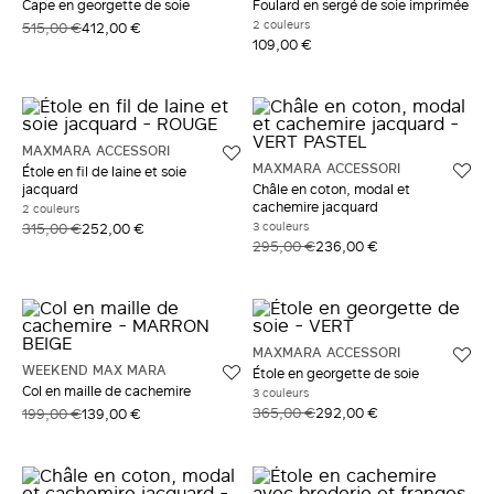
Cape en georgette de soie
Foulard en sergé de soie imprimée
2 couleurs
515,00 €
412,00 €
109,00 €
MAXMARA ACCESSORI
MAXMARA ACCESSORI
Étole en fil de laine et soie
jacquard
Châle en coton, modal et
cachemire jacquard
2 couleurs
3 couleurs
315,00 €
252,00 €
295,00 €
236,00 €
MAXMARA ACCESSORI
WEEKEND MAX MARA
Étole en georgette de soie
Col en maille de cachemire
3 couleurs
365,00 €
292,00 €
199,00 €
139,00 €