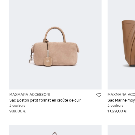
Poil de chameau
Viol
Gris et argent
MAXMARA ACCESSORI
MAXMARA ACC
Sac Boston petit format en croûte de cuir
Sac Marine moye
2 couleurs
2 couleurs
989,00 €
1 029,00 €