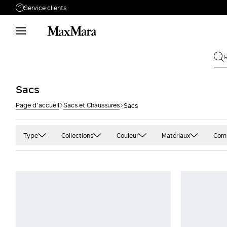
Service clients
Besoin de support ?
Téléphone : LUN / VEN 9 - 18
Appelez-nous
0805542315
Envoyez votre
Écrivez-nous
Sacs
demande
Page d’accueil
Sacs et Chaussures
Sacs
Rechercher la
Retour
commande
Type
Collections
Couleur
Matériaux
Com
Sacs à main
MaxMara Accessori
Marron et poil de
Cuir
Ver
chameau
Pochette and Clutch bags
Weekend Max Mara
Effet daim
Imp
Noir
Sacs porté épaule et sacs
Sportmax
Jacquard
Ble
à bandoulière
Blanc et beige
Accessori Runway
Peignoir
Go
Cabas
Rouge et bordeaux
Coton
Jau
Rose