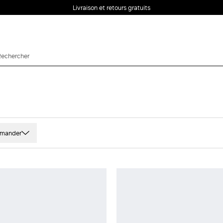
Livraison et retours gratuits
mander
t
Laine
rimés et motifs
Fibres techniques
u
Satin
ld
Cachemire
ne Et orange
Viscose