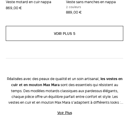
Veste motard en cuir nappa
Veste sans manches en nappa
2 couleurs
869,00 €
889,00 €
VOIR PLUS 5
Réalisées avec des peaux de qualité et un soin artisanal,
les vestes en
cuir et en mouton Max Mara
sont des essentiels qui résistent au
temps. Des modèles motards classiques aux pardessus élégants,
chaque pièce offre un équilibre parfait entre confort et style. Les
vestes en cuir et en mouton Max Mara s’adaptent à différents looks :
les blazers surdimensionnés et les vestes en cuir velours s’intègrent à
Voir Plus
des tenues décontractées, avec un
pantalon
et des
chaussures plates
.
Les modèles plus sophistiqués, comme les trenchs en cuir nappa et les
manteaux en mouton, confèrent une esthétique plus élégante aux