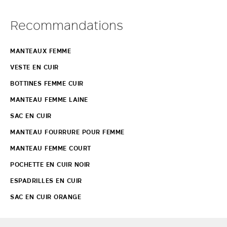
looks faits d’une
robe
et d’
accessoires
raffinés. Découvrez la
collection et rehaussez votre style avec une veste en cuir Max Mara.
Recommandations
MANTEAUX FEMME
VESTE EN CUIR
BOTTINES FEMME CUIR
MANTEAU FEMME LAINE
SAC EN CUIR
MANTEAU FOURRURE POUR FEMME
MANTEAU FEMME COURT
POCHETTE EN CUIR NOIR
ESPADRILLES EN CUIR
SAC EN CUIR ORANGE