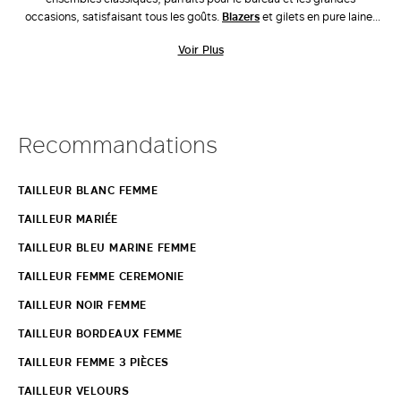
occasions, satisfaisant tous les goûts.
Blazers
et gilets en pure laine,
en cady ou en lin,
pantalons
en jersey de coton ou en viscose : la
Voir Plus
sélection de tailleurs Max Mara propose des lignes naturelles et
désinvoltes, des tissus de qualité et des coupes essentielles. Vivez une
véritable expérience grâce à l’attention aux détails et au savoir-faire
couture. Portez les tailleurs pour femme Max Mara, avec nos
manteaux
,
nos
sacs
et nos
chaussures
, pour arborer un style toujours tendance.
Recommandations
Découvrez-en plus.
TAILLEUR BLANC FEMME
TAILLEUR MARIÉE
TAILLEUR BLEU MARINE FEMME
TAILLEUR FEMME CEREMONIE
TAILLEUR NOIR FEMME
TAILLEUR BORDEAUX FEMME
TAILLEUR FEMME 3 PIÈCES
TAILLEUR VELOURS