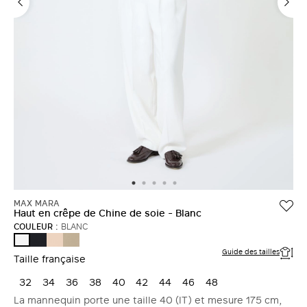
MAX MARA
Haut en crêpe de Chine de soie - Blanc
COULEUR :
BLANC
BLEU
ROSE
ROCHE
BLANC
MARINE
Guide des tailles
Taille française
32
34
36
38
40
42
44
46
48
La mannequin porte une taille 40 (IT) et mesure 175 cm,