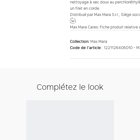
nettoyage à sec doux au perchloréthylèn
un filet en corde.
Distribué par Max Mara S.r.l., Siège soc
Max Mara Cares: Fiche produit relative
Collection:
Max Mara
Code de l’article:
1221126406010 - 
Complétez le look