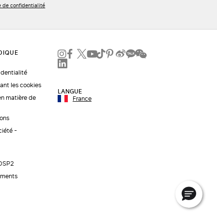
e de confidentialité
identialité
ant les cookies
LANGUE
en matière de
France
ions
ciété -
 DSP2
ements