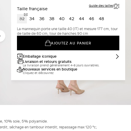
Guide des tailles
Taille française
32
34
36
38
40
42
44
46
48
La mannequin porte une taille 40 (IT) et mesure 177 cm, tour
de taille de 60 cm, tour de hanches 90 cm
AJOUTEZ AU PANIER
Emballage iconique
Livraison et retours gratuits
La livraison prend généralement 4-8 jours ouvrables.
Nouveaux services en boutique
Cliquez et découvrez
te, 10% soie, 5% polyamide.
terdit; séchage en tambour interdit; repassage max 120 °c;