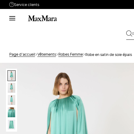
Service clients
Besoin de support ?
Téléphone : LUN / VEN 9 - 18
Appelez-nous
0805542315
Envoyez votre
Écrivez-nous
demande
Page d’accueil
Vêtements
Robes Femme
Robe en satin de soie épais
Rechercher la
Retour
commande