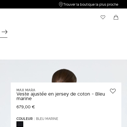
Trouver la boutique la plus proche
Ma liste de souhaits
Shopping bag
Votre liste d'envies est vide. Cliquez sur
Votre panier est vide
pour
enregistrer un nouvel article.
MAX MARA
Veste ajustée en jersey de coton - Bleu
marine
679,00 €
COULEUR :
BLEU MARINE
BLEU