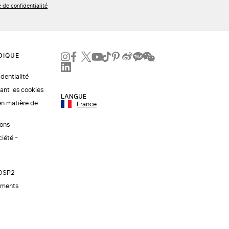
e de confidentialité
identialité
ant les cookies
LANGUE
en matière de
France
ions
ciété -
 DSP2
ements