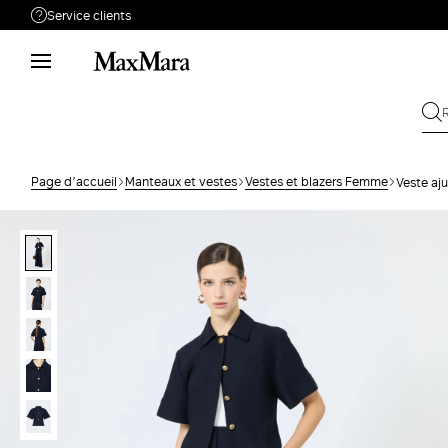
Service clients
Besoin de support ?
Téléphone : LUN / VEN 9 - 18
Appelez-nous
0805542315
Envoyez votre
Écrivez-nous
demande
Page d’accueil
Manteaux et vestes
Vestes et blazers Femme
Veste aj
Rechercher la
Retour
commande