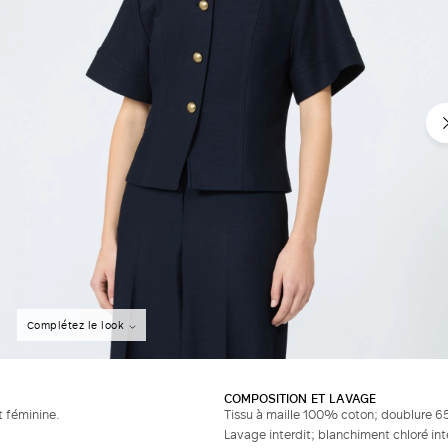
Complétez le look
COMPOSITION ET LAVAGE
t féminine.
Tissu à maille 100% coton; doublure 
Lavage interdit; blanchiment chloré in