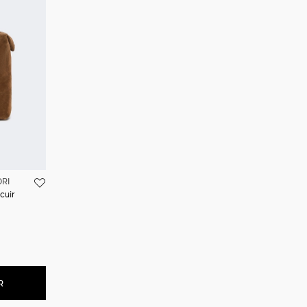
RI
cuir
R