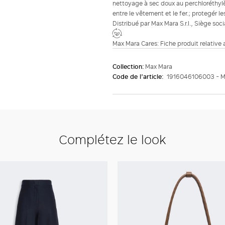
nettoyage à sec doux au perchloréthylèn
entre le vêtement et le fer.; protegér l
Distribué par Max Mara S.r.l., Siège soc
Max Mara Cares: Fiche produit relative
Collection:
Max Mara
Code de l’article:
1916046106003 - 
Complétez le look