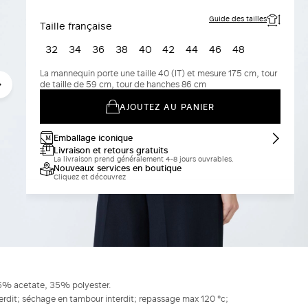
MARINE
Guide des tailles
Taille française
32
34
36
38
40
42
44
46
48
La mannequin porte une taille 40 (IT) et mesure 175 cm, tour
de taille de 59 cm, tour de hanches 86 cm
AJOUTEZ AU PANIER
Emballage iconique
Livraison et retours gratuits
La livraison prend généralement 4-8 jours ouvrables.
Nouveaux services en boutique
Cliquez et découvrez
65% acetate, 35% polyester.
terdit; séchage en tambour interdit; repassage max 120 °c;