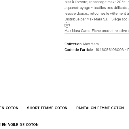
plat à l'ombre; repassage max 120 °c; 
aquanettoyage - textiles très délicats.; 
lessive douce.; retournez le vêtement à 
Distribué par Max Mara S.r.l., Siège soc
Max Mara Cares: Fiche produit relative
Collection:
Max Mara
Code de l’article:
1946056106003 - 
EN COTON
SHORT FEMME COTON
PANTALON FEMME COTON
 EN VOILE DE COTON