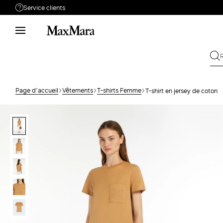
Service clients
Besoin de support ?
Téléphone : LUN / VEN 9 - 18
Appelez-nous
0805542315
Envoyez votre
Écrivez-nous
demande
Page d’accueil
Vêtements
T-shirts Femme
T-shirt en jersey de coton
Rechercher la
Retour
commande