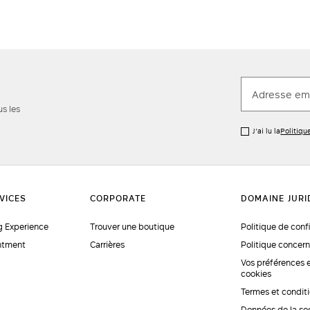
us les
J’ai lu la
Politiqu
 Experience
Trouver une boutique
Politique de conf
ntment
Carrières
Politique concern
Vos préférences 
cookies
Termes et condit
Données de la so