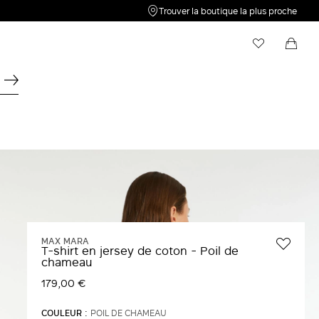
Trouver la boutique la plus proche
Ma liste de souhaits
Shopping bag
Votre liste d'envies est vide. Cliquez sur
Votre panier est vide
pour
enregistrer un nouvel article.
MAX MARA
T-shirt en jersey de coton - Poil de
chameau
179,00 €
COULEUR :
POIL DE CHAMEAU