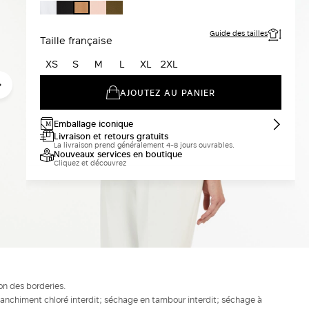
BLANC
NOIR
ROSE
KAKI
POIL
NEUTRE
DE
CHAMEAU
Guide des tailles
Taille française
XS
S
M
L
XL
2XL
AJOUTEZ AU PANIER
Emballage iconique
Livraison et retours gratuits
La livraison prend généralement 4-8 jours ouvrables.
Nouveaux services en boutique
Cliquez et découvrez
on des borderies.
blanchiment chloré interdit; séchage en tambour interdit; séchage à