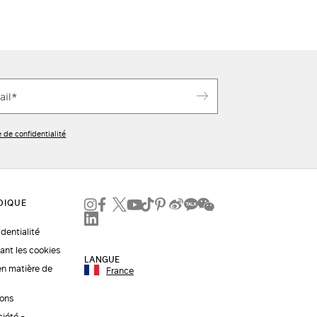
e de confidentialité
identialité
ant les cookies
LANGUE
en matière de
France
ions
ciété -