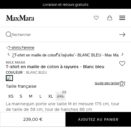
Livraison et retours gratuits
T-shirts Femme
MAX MARA
T-shirt en maille de coton à rayures - Blanc bleu
COULEUR :
BLANC BLEU
BLANC
BLEU
Guide des tailles
Taille française
XS
S
M
L
XL
2XL
La mannequin porte une taille M et mesure 175 cm, tour
de taille de 59 cm, tour de hanches 86 cm
239,00 €
AJOUTEZ AU PANIER