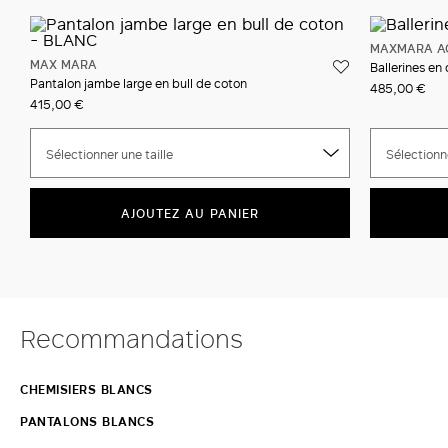
MAXMARA A
MAX MARA
Ballerines en
Pantalon jambe large en bull de coton
485,00 €
415,00 €
Sélectionner une taille
Sélectionne
AJOUTEZ AU PANIER
Recommandations
CHEMISIERS BLANCS
PANTALONS BLANCS