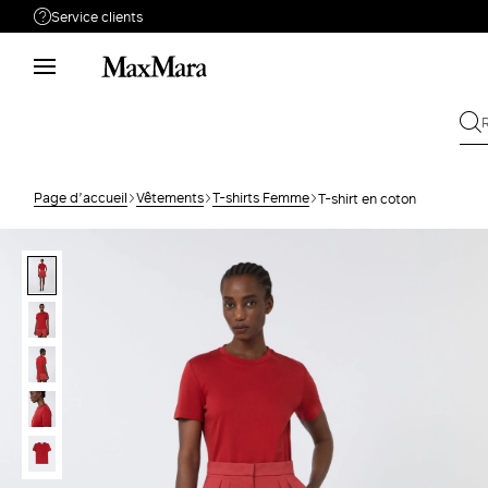
Service clients
Besoin de support ?
Téléphone : LUN / VEN 9 - 18
Appelez-nous
0805542315
Envoyez votre
Écrivez-nous
demande
Page d’accueil
Vêtements
T-shirts Femme
T-shirt en coton
Rechercher la
Retour
commande