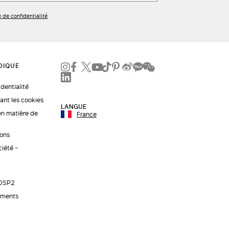
e de confidentialité
identialité
ant les cookies
LANGUE
en matière de
France
ions
ciété -
 DSP2
ements