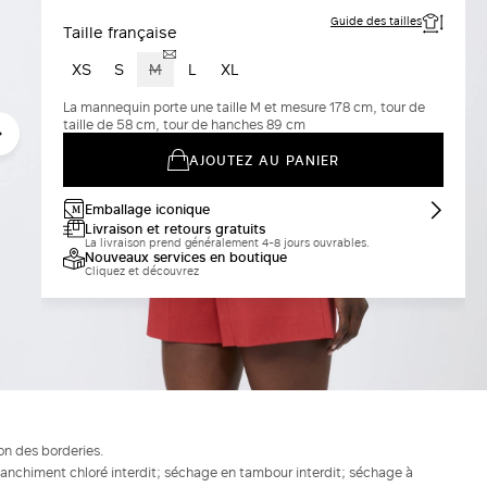
Guide des tailles
Taille française
XS
S
M
L
XL
La mannequin porte une taille M et mesure 178 cm, tour de
taille de 58 cm, tour de hanches 89 cm
AJOUTEZ AU PANIER
Emballage iconique
Livraison et retours gratuits
La livraison prend généralement 4-8 jours ouvrables.
Nouveaux services en boutique
Cliquez et découvrez
on des borderies.
blanchiment chloré interdit; séchage en tambour interdit; séchage à