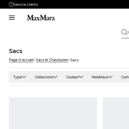
Service clients
Besoin de support ?
Téléphone : LUN / VEN 9 - 18
Appelez-nous
0805542315
Envoyez votre
Écrivez-nous
Sacs
demande
Page d’accueil
Sacs et Chaussures
Sacs
Rechercher la
Retour
commande
Type
Collections
Couleur
Matériaux
Com
Sacs à main
MaxMara Accessori
Marron et poil de
Cuir
Ver
chameau
Pochette and Clutch bags
Weekend Max Mara
Effet daim
Imp
Noir
Sacs porté épaule et sacs
Sportmax
Jacquard
Ble
à bandoulière
Blanc et beige
Accessori Runway
Peignoir
Go
Cabas
Rouge et bordeaux
Coton
Jau
Rose