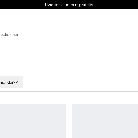
Livraison et retours gratuits
mander
t
Laine
rimés et motifs
Fibres techniques
u
Satin
ld
Cachemire
ne Et orange
Viscose