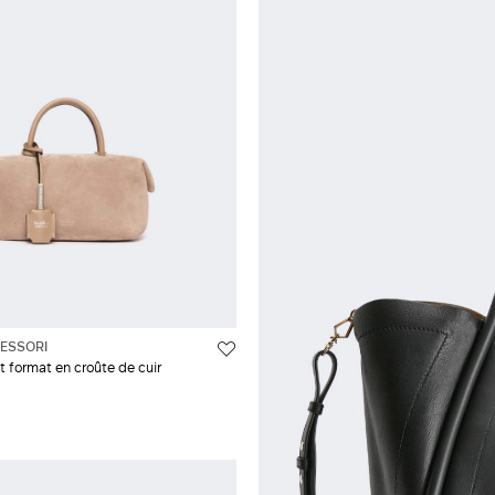
et et lilas
ESSORI
t format en croûte de cuir