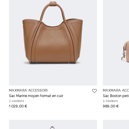
Poil de chameau
Viol
Gris et argent
MAXMARA ACCESSORI
MAXMARA ACC
Sac Marine moyen format en cuir
Sac Boston peti
2 couleurs
2 couleurs
1 029,00 €
989,00 €