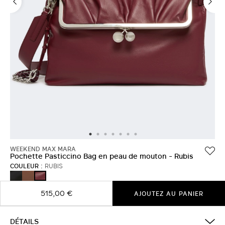
WEEKEND MAX MARA
Pochette Pasticcino Bag en peau de mouton - Rubis
COULEUR :
RUBIS
NOIR
CUIR
RUBIS
DE
VACHE
515,00 €
AJOUTEZ AU PANIER
DÉTAILS