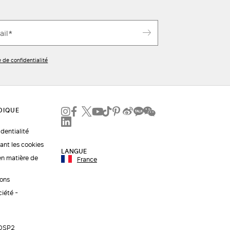
e de confidentialité
identialité
ant les cookies
LANGUE
en matière de
France
ions
ciété -
 DSP2