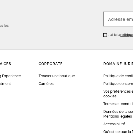
us les
J’ai lu la
Politiqu
 Experience
Trouver une boutique
Politique de conf
ntment
Carrières
Politique concern
Vos préférences 
cookies
Termes et condit
Données de la so
Mentions légales
Accessibilité
Qu’est ce que la