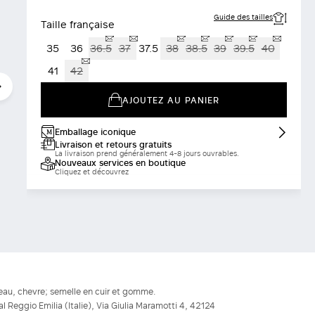
Guide des tailles
Taille française
35
36
36.5
37
37.5
38
38.5
39
39.5
40
41
42
AJOUTEZ AU PANIER
Emballage iconique
Livraison et retours gratuits
La livraison prend généralement 4-8 jours ouvrables.
Nouveaux services en boutique
Cliquez et découvrez
au, chevre; semelle en cuir et gomme.
ial Reggio Emilia (Italie), Via Giulia Maramotti 4, 42124