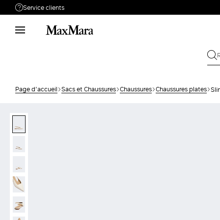
Service clients
Besoin de support ?
Téléphone : LUN / VEN 9 - 18
Appelez-nous
0805542315
Envoyez votre
Écrivez-nous
demande
Page d’accueil
Sacs et Chaussures
Chaussures
Chaussures plates
Sli
Rechercher la
Retour
commande