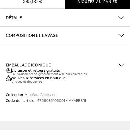
395,00 €
AJOUTEZ AU PANIER
DÉTAILS
COMPOSITION ET LAVAGE
EMBALLAGE ICONIQUE
Livraison et retours gratuits
La livraison prend généralement 4-8 jours ouvrables.
Nouveaux services en boutique
Cliquez et découvrez
Collection:
MaxMara Accessori
Code de l’article:
4756086106001 - MXAEBBRI