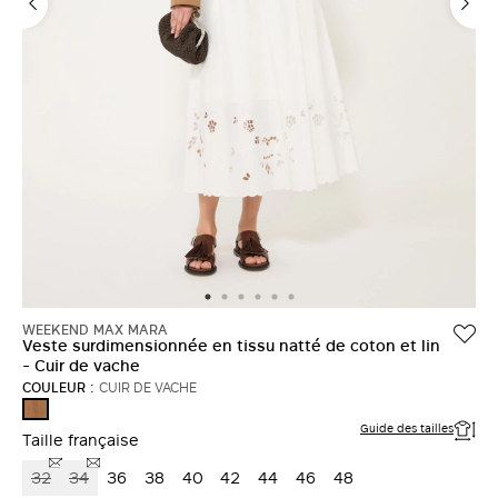
WEEKEND MAX MARA
Veste surdimensionnée en tissu natté de coton et lin
- Cuir de vache
COULEUR :
CUIR DE VACHE
CUIR
DE
Guide des tailles
VACHE
Taille française
32
34
36
38
40
42
44
46
48