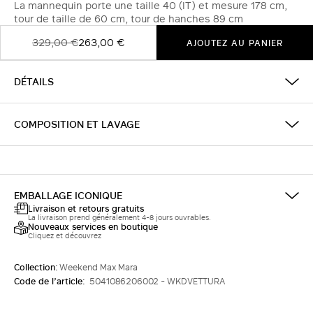
La mannequin porte une taille 40 (IT) et mesure 178 cm,
tour de taille de 60 cm, tour de hanches 89 cm
329,00 €
263,00 €
AJOUTEZ AU PANIER
DÉTAILS
COMPOSITION ET LAVAGE
EMBALLAGE ICONIQUE
Livraison et retours gratuits
La livraison prend généralement 4-8 jours ouvrables.
Nouveaux services en boutique
Cliquez et découvrez
Collection:
Weekend Max Mara
Code de l’article:
5041086206002 - WKDVETTURA