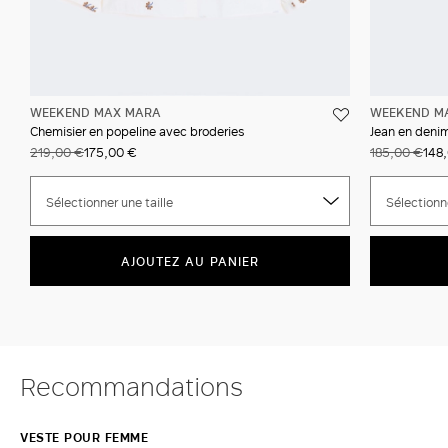
WEEKEND MAX MARA
WEEKEND M
Chemisier en popeline avec broderies
Jean en denim
219,00 €
175,00 €
185,00 €
148
Sélectionner une taille
Sélectionne
AJOUTEZ AU PANIER
Recommandations
VESTE POUR FEMME