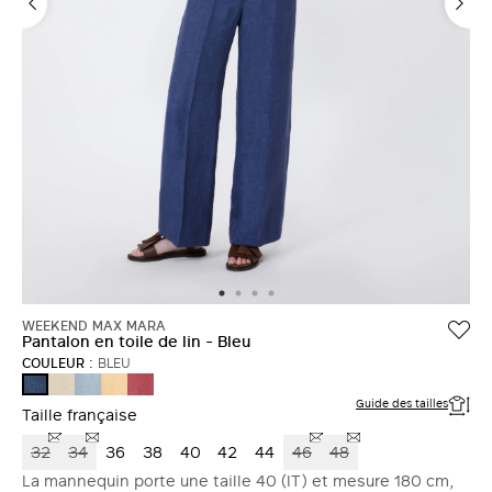
WEEKEND MAX MARA
Pantalon en toile de lin - Bleu
COULEUR :
BLEU
ECRU
AZURE
JAUNE
CERISE
BLEU
CLAIR
Guide des tailles
Taille française
32
34
36
38
40
42
44
46
48
La mannequin porte une taille 40 (IT) et mesure 180 cm,