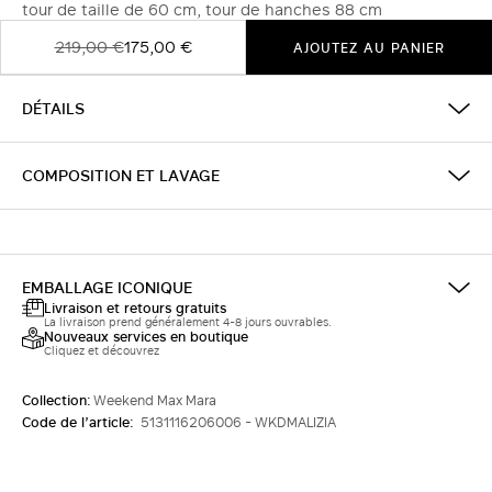
tour de taille de 60 cm, tour de hanches 88 cm
219,00 €
175,00 €
AJOUTEZ AU PANIER
DÉTAILS
COMPOSITION ET LAVAGE
EMBALLAGE ICONIQUE
Livraison et retours gratuits
La livraison prend généralement 4-8 jours ouvrables.
Nouveaux services en boutique
Cliquez et découvrez
Collection:
Weekend Max Mara
Code de l’article:
5131116206006 - WKDMALIZIA