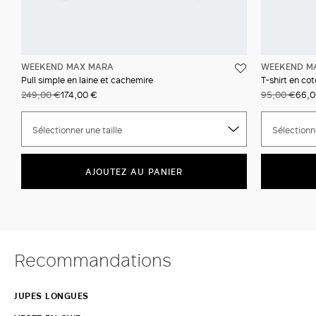
WEEKEND MAX MARA
WEEKEND M
Pull simple en laine et cachemire
T-shirt en co
249,00 €
174,00 €
95,00 €
66,0
Sélectionner une taille
Sélectionne
AJOUTEZ AU PANIER
Recommandations
JUPES LONGUES