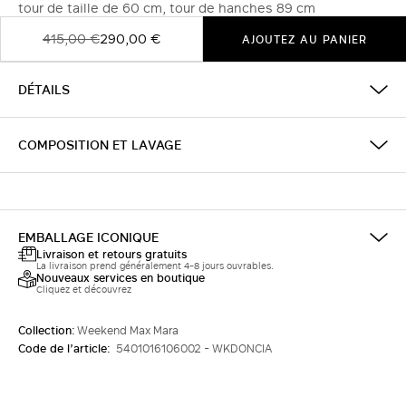
tour de taille de 60 cm, tour de hanches 89 cm
415,00 €
290,00 €
AJOUTEZ AU PANIER
DÉTAILS
COMPOSITION ET LAVAGE
EMBALLAGE ICONIQUE
Livraison et retours gratuits
La livraison prend généralement 4-8 jours ouvrables.
Nouveaux services en boutique
Cliquez et découvrez
Collection:
Weekend Max Mara
Code de l’article:
5401016106002 - WKDONCIA