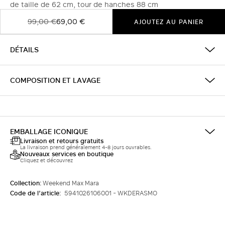
de taille de 62 cm, tour de hanches 88 cm
99,00 €
69,00 €
AJOUTEZ AU PANIER
DÉTAILS
COMPOSITION ET LAVAGE
EMBALLAGE ICONIQUE
Livraison et retours gratuits
La livraison prend généralement 4-8 jours ouvrables.
Nouveaux services en boutique
Cliquez et découvrez
Collection:
Weekend Max Mara
Code de l’article:
5941026106001 - WKDERASMO