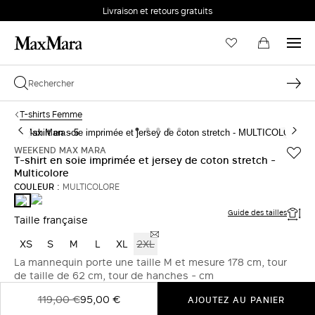
Livraison et retours gratuits
T-shirts Femme
WEEKEND MAX MARA
T-shirt en soie imprimée et jersey de coton stretch -
Multicolore
COULEUR :
MULTICOLORE
MULTICOLORE
MULTICOLORE
Guide des tailles
Taille française
XS
S
M
L
XL
2XL
La mannequin porte une taille M et mesure 178 cm, tour
de taille de 62 cm, tour de hanches - cm
119,00 €
95,00 €
AJOUTEZ AU PANIER