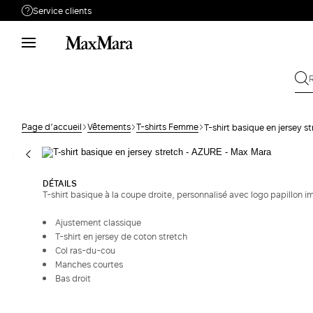
Service clients
Besoin de support ?
Téléphone : LUN / VEN 9 - 18
Appelez-nous
0805542315
Envoyez votre
Écrivez-nous
demande
Page d’accueil
Vêtements
T-shirts Femme
T-shirt basique en jersey s
Rechercher la
Retour
commande
DÉTAILS
T-shirt basique à la coupe droite, personnalisé avec logo papillon im
Ajustement classique
T-shirt en jersey de coton stretch
Col ras-du-cou
Manches courtes
Bas droit