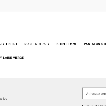
SEY T SHIRT
ROBE EN JERSEY
SHIRT FEMME
PANTALON ST
Y LAINE VIERGE
us les