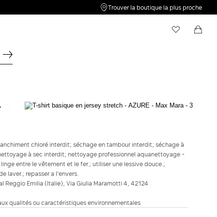
Trouver la boutique la plus proche
Ma liste de souhaits
Shopping bag
Votre liste d'envies est vide. Cliquez sur
Votre panier est vide
pour
enregistrer un nouvel article.
WEEKEND MAX MARA
T-shirt basique en jersey stretch - Azure
59,00 €
47,00 €
blanchiment chloré interdit; séchage en tambour interdit; séchage à
nettoyage à sec interdit; nettoyage professionnel aquanettoyage -
COULEUR :
AZURE
linge entre le vêtement et le fer.; utiliser une lessive douce.;
VERT
JAUNE
AZURE
e laver.; repasser a l'envers.
CLAIR
ial Reggio Emilia (Italie), Via Giulia Maramotti 4, 42124
Guide des tailles
Taille française
 aux qualités ou caractéristiques environnementales
XS
S
M
L
XL
2XL