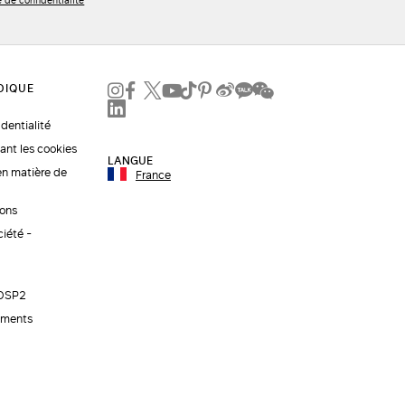
e de confidentialité
identialité
ant les cookies
LANGUE
en matière de
France
ions
ciété -
 DSP2
ements