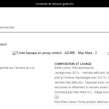
Livraison et retours gratuits
tretch
Complétez le look
COMPOSITION ET LAVAGE
primé sur l’envers du col.
94% coton, 6% elasthanne.
Lavage max 30 °c - textiles délicats; 
plat à l'ombre; repassage max 120 °c; 
textiles très délicats.; repasser avec un 
retournez le vêtement à l'envers avant d
Distribué par Max Mara S.r.l., Siège soc
Max Mara Cares: Fiche produit relative