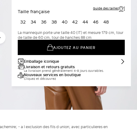
Guide des tailles
Taille française
32
34
36
38
40
42
44
46
48
La mannequin porte une taille 40 (IT) et mesure 179 cm, tour
de taille de 60 cm, tour de hanches 88 cm
AJOUTEZ AU PANIER
Emballage iconique
Livraison et retours gratuits
La livraison prend généralement 4-8 jours ouvrables.
Nouveaux services en boutique
Cliquez et découvrez
hemire; - a l exclusion des fils d union; avec particulieres en