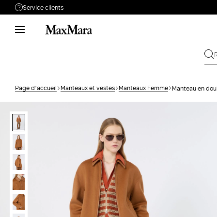
Service clients
Besoin de support ?
Téléphone : LUN / VEN 9 - 18
Appelez-nous
0805542315
Envoyez votre
Écrivez-nous
demande
Page d’accueil
Manteaux et vestes
Manteaux Femme
Manteau en doub
Rechercher la
Retour
commande