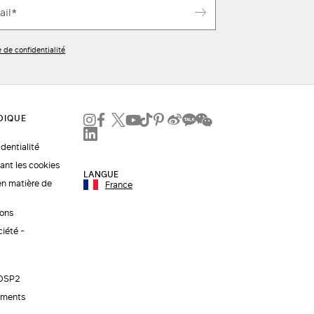
e de confidentialité
identialité
ant les cookies
LANGUE
en matière de
France
ions
ciété -
 DSP2
ements