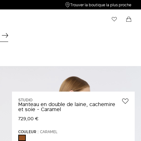
Trouver la boutique la plus proche
Ma liste de souhaits
Shopping bag
Votre liste d'envies est vide. Cliquez sur
Votre panier est vide
pour
enregistrer un nouvel article.
STUDIO
Manteau en double de laine, cachemire
et soie - Caramel
729,00 €
COULEUR :
CARAMEL
CARAMEL