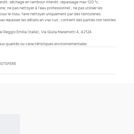
terdit; séchage en tambour interdit; repassage max 120 °c;
e; ne pas nettoyer à l'eau professionnel.; ne pas utiliser les
 le tissu. faire nettoyer uniquement par des teintureries
pas repasser les détails en vrai cuir.; contient des parties non textiles
ial Reggio Emilia (Italie), Via Giulia Maramotti 4, 42124
 aux qualités ou caractéristiques environnementales
MSTSFERE