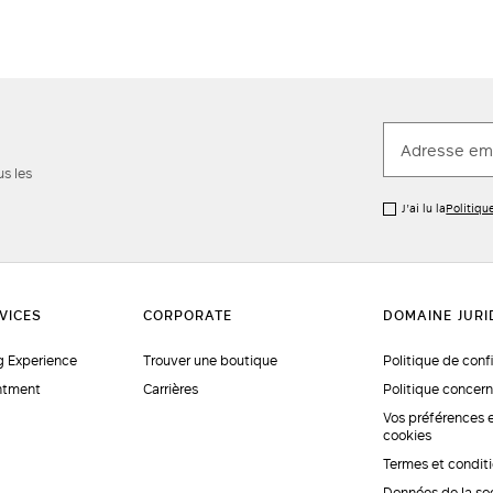
us les
J’ai lu la
Politiqu
 Experience
Trouver une boutique
Politique de conf
ntment
Carrières
Politique concern
Vos préférences 
cookies
Termes et condit
Données de la so