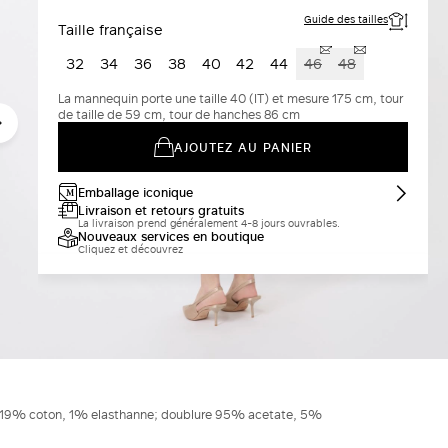
Guide des tailles
Taille française
32
34
36
38
40
42
44
46
48
La mannequin porte une taille 40 (IT) et mesure 175 cm, tour
de taille de 59 cm, tour de hanches 86 cm
AJOUTEZ AU PANIER
Emballage iconique
Livraison et retours gratuits
La livraison prend généralement 4-8 jours ouvrables.
Nouveaux services en boutique
Cliquez et découvrez
 19% coton, 1% elasthanne; doublure 95% acetate, 5%