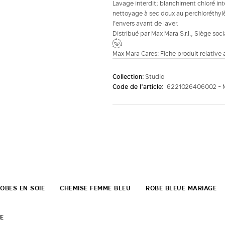
Lavage interdit; blanchiment chloré in
nettoyage à sec doux au perchloréthylè
l'envers avant de laver.
Distribué par Max Mara S.r.l., Siège soc
Max Mara Cares: Fiche produit relative
Collection:
Studio
Code de l’article:
6221026406002 -
OBES EN SOIE
CHEMISE FEMME BLEU
ROBE BLEUE MARIAGE
E