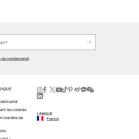
e de confidentialité
identialité
ant les cookies
LANGUE
en matière de
France
ions
ciété -