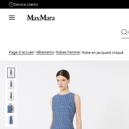
Service clients
Besoin de support ?
Téléphone : LUN / VEN 9 - 18
Appelez-nous
0805542315
Envoyez votre
Écrivez-nous
demande
Page d’accueil
Vêtements
Robes Femme
Robe en jacquard cloqué
Rechercher la
Retour
commande