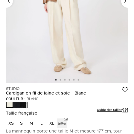
STUDIO
Cardigan en fil de laine et soie - Blanc
COULEUR :
BLANC
BLEU
NOIR
BLANC
BLANC
Guide des tailles
Taille française
XS
S
M
L
XL
2XL
La mannequin porte une taille M et mesure 177 cm, tour