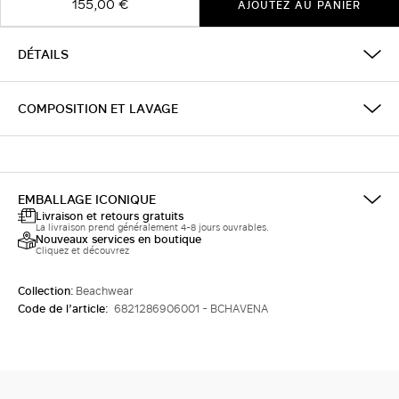
155,00 €
AJOUTEZ AU PANIER
DÉTAILS
COMPOSITION ET LAVAGE
EMBALLAGE ICONIQUE
Livraison et retours gratuits
La livraison prend généralement 4-8 jours ouvrables.
Nouveaux services en boutique
Cliquez et découvrez
Collection:
Beachwear
Code de l’article:
6821286906001 - BCHAVENA