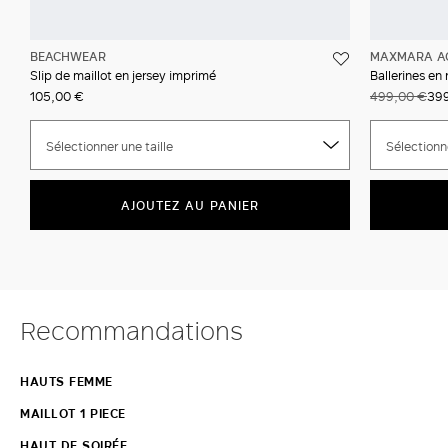
BEACHWEAR
MAXMARA A
Slip de maillot en jersey imprimé
Ballerines en
105,00 €
499,00 €
39
Sélectionner une taille
Sélectionne
AJOUTEZ AU PANIER
Recommandations
HAUTS FEMME
MAILLOT 1 PIECE
HAUT DE SOIRÉE