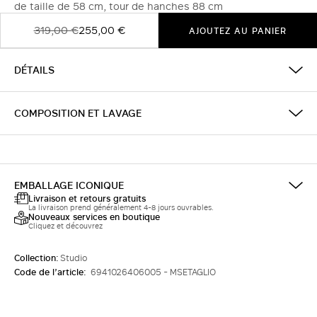
de taille de 58 cm, tour de hanches 88 cm
319,00 €
255,00 €
AJOUTEZ AU PANIER
DÉTAILS
COMPOSITION ET LAVAGE
EMBALLAGE ICONIQUE
Livraison et retours gratuits
La livraison prend généralement 4-8 jours ouvrables.
Nouveaux services en boutique
Cliquez et découvrez
Collection:
Studio
Code de l’article:
6941026406005 - MSETAGLIO