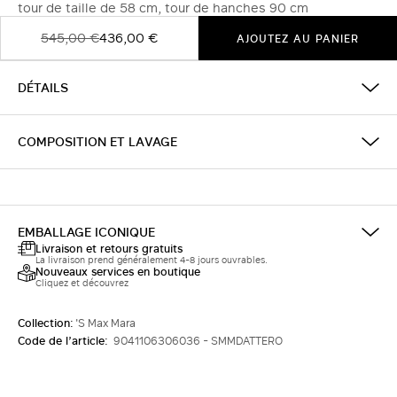
tour de taille de 58 cm, tour de hanches 90 cm
545,00 €
436,00 €
AJOUTEZ AU PANIER
DÉTAILS
COMPOSITION ET LAVAGE
EMBALLAGE ICONIQUE
Livraison et retours gratuits
La livraison prend généralement 4-8 jours ouvrables.
Nouveaux services en boutique
Cliquez et découvrez
Collection:
'S Max Mara
Code de l’article:
9041106306036 - SMMDATTERO