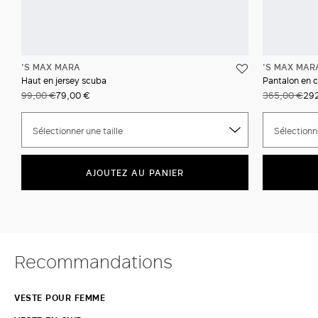
'S MAX MARA
'S MAX MAR
Haut en jersey scuba
Pantalon en c
99,00 €
79,00 €
365,00 €
29
Sélectionner une taille
Sélectionne
AJOUTEZ AU PANIER
Recommandations
VESTE POUR FEMME