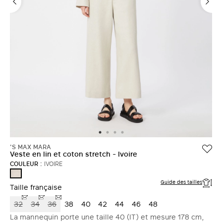
'S MAX MARA
Veste en lin et coton stretch - Ivoire
COULEUR :
IVOIRE
IVOIRE
Guide des tailles
Taille française
32
34
36
38
40
42
44
46
48
La mannequin porte une taille 40 (IT) et mesure 178 cm,