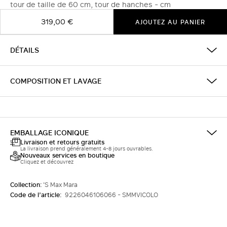
tour de taille de 60 cm, tour de hanches - cm
319,00 €
AJOUTEZ AU PANIER
DÉTAILS
COMPOSITION ET LAVAGE
EMBALLAGE ICONIQUE
Livraison et retours gratuits
La livraison prend généralement 4-8 jours ouvrables.
Nouveaux services en boutique
Cliquez et découvrez
Collection:
'S Max Mara
Code de l’article:
9226046106066 - SMMVICOLO