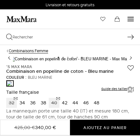
Livraison et retours gratuits
Combinaisons Femme
'S MAX MARA
Combinaison en popeline de coton - Bleu marine
COULEUR :
BLEU MARINE
BLEU
MARINE
Guide des tailles
Taille française
32
34
36
38
40
42
44
46
48
La mannequin porte une taille 40 (IT) et mesure 180 cm,
tour de taille de 61 cm, tour de hanches 90 cm
425,00 €
340,00 €
AJOUTEZ AU PANIER