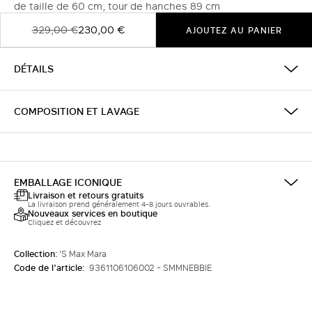
de taille de 60 cm, tour de hanches 89 cm
329,00 €
230,00 €
AJOUTEZ AU PANIER
DÉTAILS
COMPOSITION ET LAVAGE
EMBALLAGE ICONIQUE
Livraison et retours gratuits
La livraison prend généralement 4-8 jours ouvrables.
Nouveaux services en boutique
Cliquez et découvrez
Collection:
'S Max Mara
Code de l’article:
9361106106002 - SMMNEBBIE