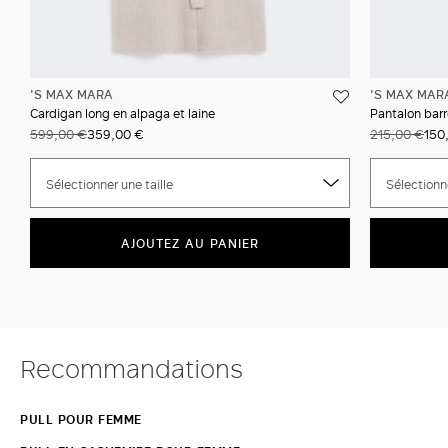
'S MAX MARA
'S MAX MAR
Cardigan long en alpaga et laine
Pantalon barr
599,00 €
359,00 €
215,00 €
150
Sélectionner une taille
Sélectionne
AJOUTEZ AU PANIER
Recommandations
PULL POUR FEMME