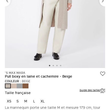
'S MAX MARA
Pull boxy en laine et cachemire - Beige
COULEUR :
BEIGE
POUDRE
AZURE
BOUE
BEIGE
Guide des tailles
Taille française
XS
S
M
L
XL
La mannequin porte une taille M et mesure 179 cm, tour