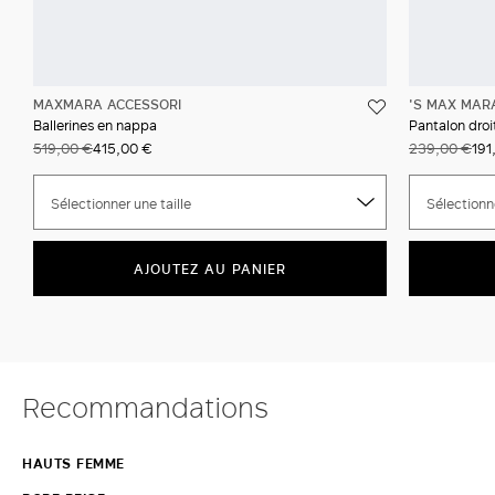
MAXMARA ACCESSORI
'S MAX MAR
Ballerines en nappa
Pantalon droi
519,00 €
415,00 €
239,00 €
191
Sélectionner une taille
Sélectionne
AJOUTEZ AU PANIER
Recommandations
HAUTS FEMME