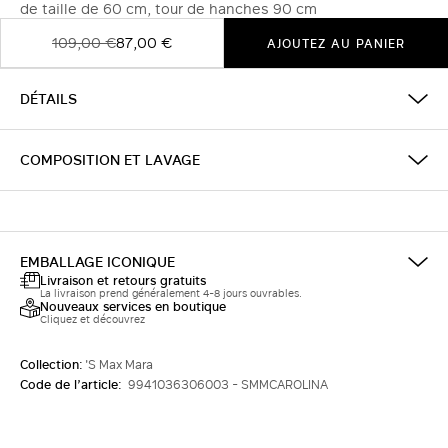
de taille de 60 cm, tour de hanches 90 cm
109,00 €
87,00 €
AJOUTEZ AU PANIER
DÉTAILS
COMPOSITION ET LAVAGE
EMBALLAGE ICONIQUE
Livraison et retours gratuits
La livraison prend généralement 4-8 jours ouvrables.
Nouveaux services en boutique
Cliquez et découvrez
Collection:
'S Max Mara
Code de l’article:
9941036306003 - SMMCAROLINA