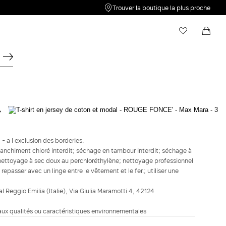
Trouver la boutique la plus proche
Ma liste de souhaits
Shopping bag
Votre liste d'envies est vide. Cliquez sur
Votre panier est vide
pour
enregistrer un nouvel article.
'S MAX MARA
T-shirt en jersey de coton et modal -
Rouge fonce'
 a l exclusion des borderies.
blanchiment chloré interdit; séchage en tambour interdit; séchage à
129,00 €
nettoyage à sec doux au perchloréthylène; nettoyage professionnel
repasser avec un linge entre le vêtement et le fer.; utiliser une
COULEUR :
ROUGE FONCE'
VERT
BLEU
ROUGE
FONCE
MARINE
ial Reggio Emilia (Italie), Via Giulia Maramotti 4, 42124
FONCE'
Guide des tailles
Taille française
 aux qualités ou caractéristiques environnementales