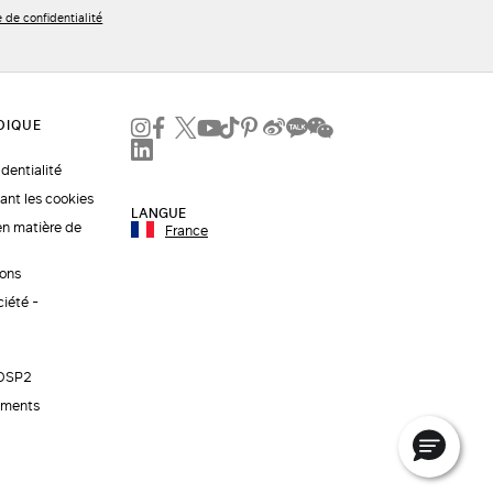
e de confidentialité
identialité
ant les cookies
LANGUE
en matière de
France
ions
ciété -
 DSP2
ements