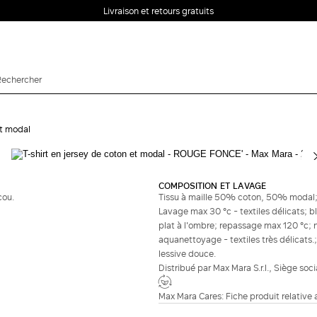
Livraison et retours gratuits
et modal
Complétez le look
COMPOSITION ET LAVAGE
cou.
Tissu à maille 50% coton, 50% modal; -
Lavage max 30 °c - textiles délicats; 
plat à l'ombre; repassage max 120 °c; 
aquanettoyage - textiles très délicats.; 
lessive douce.
Distribué par Max Mara S.r.l., Siège soc
Max Mara Cares: Fiche produit relative