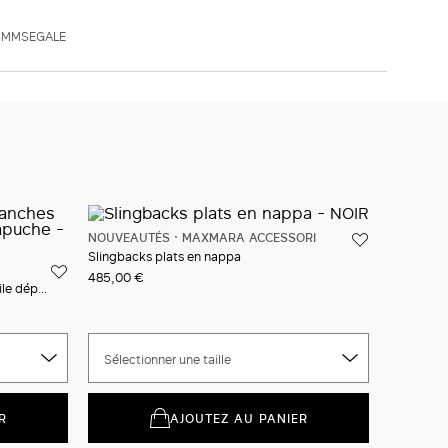
XS
S
M
L
XL
La mannequin porte une taille M et mesure 177 cm, tour de
 SMMSEGALE
taille de 60 cm, tour de hanches 90 cm
AJOUTEZ AU PANIER
Emballage iconique
Livraison et retours gratuits
La livraison prend généralement 4-8 jours ouvrables.
Nouveaux services en boutique
Cliquez et découvrez
NOUVEAUTÉS
MAXMARA ACCESSORI
Slingbacks plats en nappa
485,00 €
Gilet rembourrée sans manches en toile déperlante avec capuche
Sélectionner une taille
R
AJOUTEZ AU PANIER