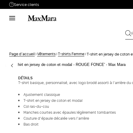
Service clients
Besoin de support ?
Téléphone : LUN / VEN 9 - 18
Appelez-nous
0805542315
Envoyez votre
Écrivez-nous
demande
Page d’accueil
Vêtements
T-shirts Femme
T-shirt en jersey de coton 
Rechercher la
Retour
commande
DÉTAILS
T-shirt basique, personnalisé, avec logo brodé assorti à l’arrière du 
Ajustement classique
T-shirt en jersey de coton et modal
Col ras-du-cou
Manches courtes avec épaules légèrement tombantes
Couture d’épaule décalée vers l’arrière
Bas droit