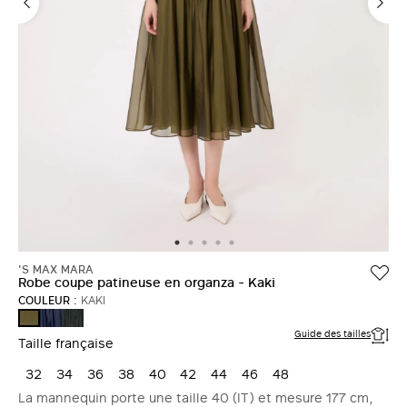
'S MAX MARA
Robe coupe patineuse en organza - Kaki
COULEUR :
KAKI
BLEU
VERT
KAKI
MARINE
MOUSSE
Guide des tailles
Taille française
32
34
36
38
40
42
44
46
48
La mannequin porte une taille 40 (IT) et mesure 177 cm,