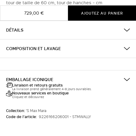
tour de taille de 60 cm, tour de hanches - cm
729,00 €
AJOUTEZ AU PANIER
DÉTAILS
COMPOSITION ET LAVAGE
EMBALLAGE ICONIQUE
Livraison et retours gratuits
La livraison prend généralement 4-8 jours ouvrables.
Nouveaux services en boutique
Cliquez et découvrez
Collection:
'S Max Mara
Code de l’article:
9226166206001 - STMWALLY