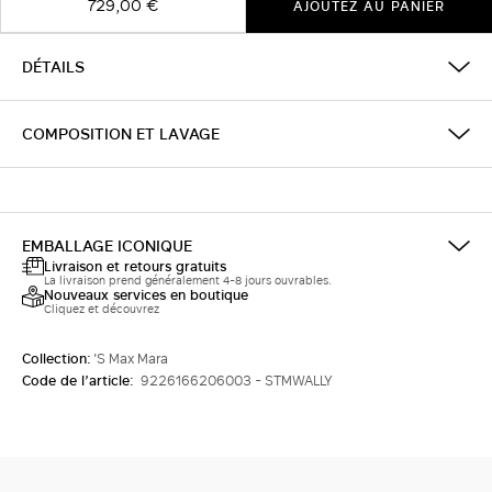
729,00 €
AJOUTEZ AU PANIER
DÉTAILS
COMPOSITION ET LAVAGE
EMBALLAGE ICONIQUE
Livraison et retours gratuits
La livraison prend généralement 4-8 jours ouvrables.
Nouveaux services en boutique
Cliquez et découvrez
Collection:
'S Max Mara
Code de l’article:
9226166206003 - STMWALLY