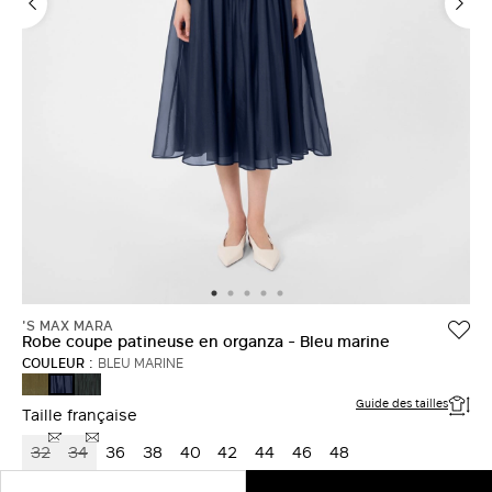
'S MAX MARA
Robe coupe patineuse en organza - Bleu marine
COULEUR :
BLEU MARINE
KAKI
VERT
BLEU
MOUSSE
MARINE
Guide des tailles
Taille française
32
34
36
38
40
42
44
46
48